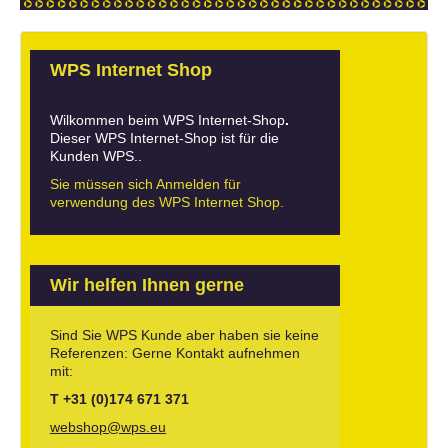
KONTAKT
WPS Internet Shop
Wilkommen beim WPS Internet-Shop
.
Dieser WPS Internet-Shop ist für die
Kunden WPS..
Sie müssen sich Anmelden für
verwendung des WPS Internet Shop.
Wir helfen Ihnen gerne
Sind Sie WPS Kunde aber haben sie keine
Referenzen: Gerne Kontakt aufnehmen
mit:
T +31 (0)174 671 371
webshop@wps.eu